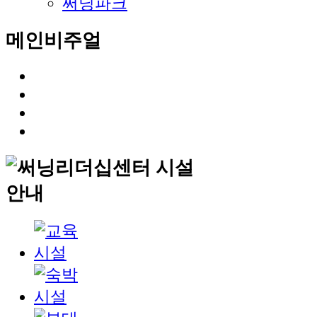
써닝파크
메인비주얼