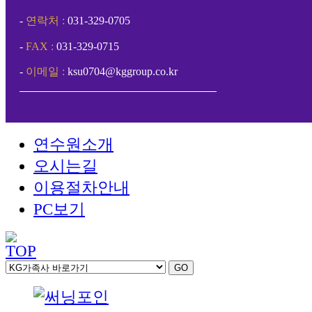
-
연락처 :
031-329-0705
-
FAX :
031-329-0715
-
이메일 :
ksu0704@kggroup.co.kr
연수원소개
오시는길
이용절차안내
PC보기